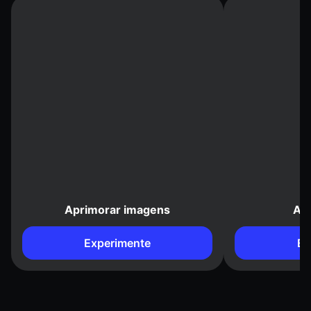
Aprimorar imagens
Ap
Experimente
Ex