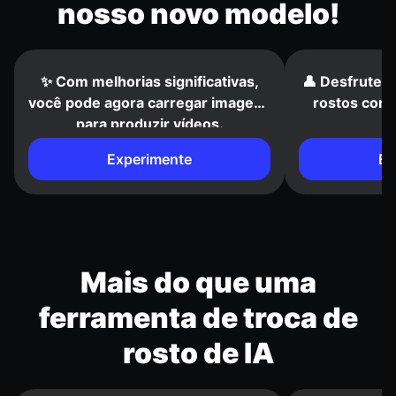
nosso novo modelo!
✨ Com melhorias significativas,
👤 Desfrute 
você pode agora carregar imagens
rostos cons
para produzir vídeos.
Experimente
Ex
Mais do que uma
ferramenta de troca de
rosto de IA