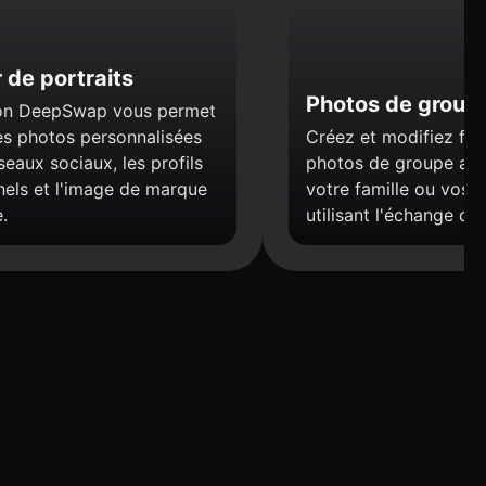
 de portraits
Photos de group
ion DeepSwap vous permet
es photos personnalisées
Créez et modifiez fac
seaux sociaux, les profils
photos de groupe ave
nels et l'image de marque
votre famille ou vos i
.
utilisant l'échange de