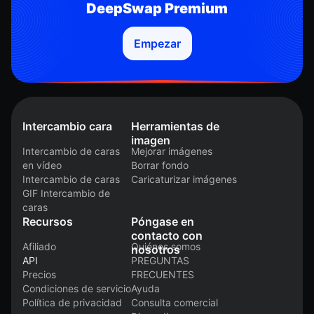
DeepSwap Premium
Empezar
Intercambio cara
Herramientas de
imagen
Intercambio de caras
Mejorar imágenes
en vídeo
Borrar fondo
Intercambio de caras
Caricaturizar imágenes
GIF Intercambio de
caras
Recursos
Póngase en
contacto con
Afiliado
Quiénes somos
nosotros
API
PREGUNTAS
Precios
FRECUENTES
Condiciones de servicio
Ayuda
Política de privacidad
Consulta comercial