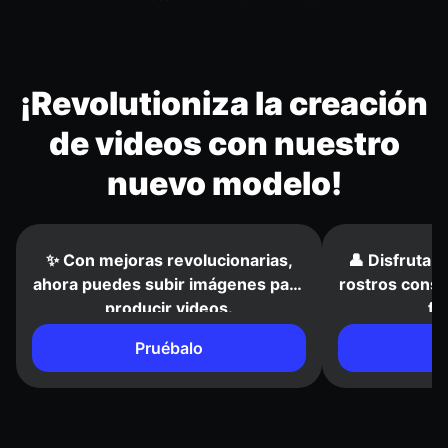
¡Revolutioniza la creación
de videos con nuestro
nuevo modelo!
✨ Con mejoras revolucionarias,
👤 Disfruta 
ahora puedes subir imágenes para
rostros consi
producir videos.
fo
Pruébalo