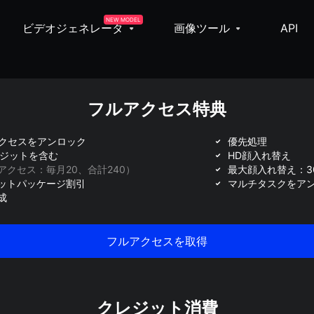
NEW MODEL
ビデオジェネレータ
画像ツール
API
フルアクセス特典
アクセスをアンロック
優先処理
レジットを含む
HD顔入れ替え
アクセス：毎月20、合計240）
最大顔入れ替え：3
ットパッケージ割引
マルチタスクをア
成
フルアクセスを取得
クレジット消費