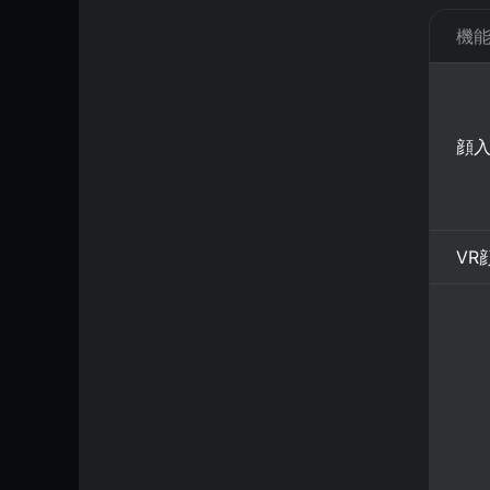
機
顔
VR