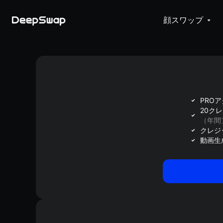
顔スワップ
PRO
20ク
（年間
クレジ
動画生