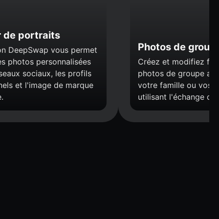
 de portraits
Photos de group
ion DeepSwap vous permet
es photos personnalisées
Créez et modifiez fac
seaux sociaux, les profils
photos de groupe ave
nels et l'image de marque
votre famille ou vos i
.
utilisant l'échange de