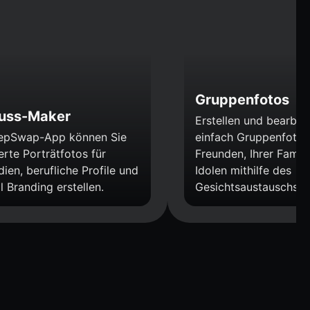
Gruppenfotos
uss-Maker
Erstellen und bearbei
eepSwap-App können Sie
einfach Gruppenfotos 
erte Porträtfotos für
Freunden, Ihrer Famili
ien, berufliche Profile und
Idolen mithilfe des
l Branding erstellen.
Gesichtsaustauschs.